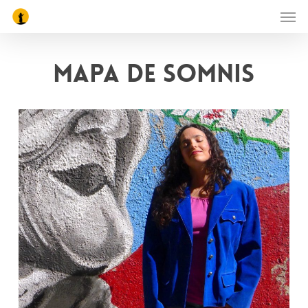
Men
Skip
to
main
Mapa de somnis
content